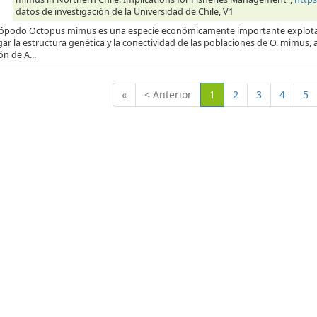
datos de investigación de la Universidad de Chile, V1
alópodo Octopus mimus es una especie económicamente importante explotada 
gar la estructura genética y la conectividad de las poblaciones de O. mimu
ón de A...
(Actual)
«
< Anterior
1
2
3
4
5