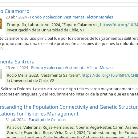
to Calamorro
23 abr. 2024
-
Fondo y colección Vestimenta Héctor Morales
Etnografía, Laboratorio, 2024, "Zapato Calamorro",
https://doi.org/10
investigación de la Universidad de Chile, V1
to calamorro su uso principal fue por los obreros de los yacimientos salitrero
 proporcionaba una excelente protección a los pies de quienes lo utilizaban.
i...
menta Salitrera
25 ene. 2024
-
Fondo y colección Vestimenta Héctor Morales
Rocío Mella, 2023, "Vestimenta Salitrera",
https://doi.org/10.34691/UC
la Universidad de Chile, V2
 Salitrera Dolores. La estructura es de tipo tela es sarga mayoritariamente, a 
botones en bragueta, y del recubrimiento interior de la pretina que es una t
standing the Population Connectivity and Genetic Structur
cations for Fisheries Management
31 jul. 2024
-
Facultad de Ciencias
Palacios, Valentina; Rojas-Hernandez, Noemi; Vega-Retter, Caren; Araned
Gonzalo; Espindola-Rojas; Veliz, David, 2024, "Understanding the Popula
mimus in Northern Chile: Implications for Fisheries Management",
http