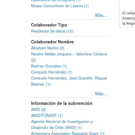
Museo Comunitario de Lasana (1)
El cef
Más...
investi
la Regi
Colaborador Tipo
Recolector de datos (13)
Colaborador Nombre
Abraham Muñoz (2)
Natalia Valdés Jorquera – Valentina Córdova
(2)
Bastían González (1)
Consuelo Hernández (1)
Consuelo Hernández, José Guarello, Raquel
Bastías. (1)
Más...
Información de la subvención
ANID (2)
ANID/FONDEF (1)
Agencia Nacional de Investigación y
Desarrollo de Chile (ANID) (1)
Alzheimer's Association Research Grant (1)