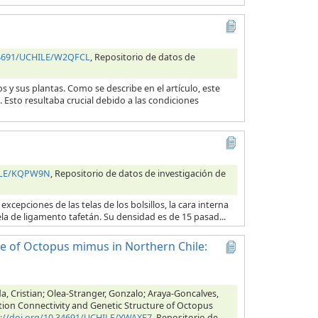
.34691/UCHILE/W2QFCL
, Repositorio de datos de
s y sus plantas. Como se describe en el artículo, este
 Esto resultaba crucial debido a las condiciones
HILE/KQPW9N
, Repositorio de datos de investigación de
excepciones de las telas de los bolsillos, la cara interna
ela de ligamento tafetán. Su densidad es de 15 pasad...
e of Octopus mimus in Northern Chile:
a, Cristian; Olea-Stranger, Gonzalo; Araya-Goncalves,
tion Connectivity and Genetic Structure of Octopus
s://doi.org/10.34691/UCHILE/YWAXF7
, Repositorio de