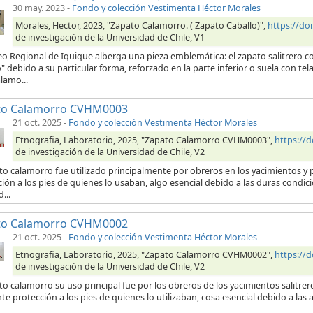
30 may. 2023
-
Fondo y colección Vestimenta Héctor Morales
Morales, Hector, 2023, "Zapato Calamorro. ( Zapato Caballo)",
https://d
de investigación de la Universidad de Chile, V1
eo Regional de Iquique alberga una pieza emblemática: el zapato salitrero
" debido a su particular forma, reforzado en la parte inferior o suela con 
lamo...
to Calamorro CVHM0003
21 oct. 2025
-
Fondo y colección Vestimenta Héctor Morales
Etnografia, Laboratorio, 2025, "Zapato Calamorro CVHM0003",
https://
de investigación de la Universidad de Chile, V2
to calamorro fue utilizado principalmente por obreros en los yacimientos y p
ión a los pies de quienes lo usaban, algo esencial debido a las duras condici
...
to Calamorro CVHM0002
21 oct. 2025
-
Fondo y colección Vestimenta Héctor Morales
Etnografia, Laboratorio, 2025, "Zapato Calamorro CVHM0002",
https://
de investigación de la Universidad de Chile, V2
to calamorro su uso principal fue por los obreros de los yacimientos salitre
te protección a los pies de quienes lo utilizaban, cosa esencial debido a las 