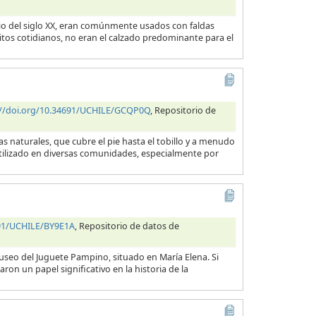
cio del siglo XX, eran comúnmente usados con faldas
itos cotidianos, no eran el calzado predominante para el
://doi.org/10.34691/UCHILE/GCQP0Q
, Repositorio de
 naturales, que cubre el pie hasta el tobillo y a menudo
utilizado en diversas comunidades, especialmente por
691/UCHILE/BY9E1A
, Repositorio de datos de
useo del Juguete Pampino, situado en María Elena. Si
ron un papel significativo en la historia de la