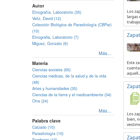
Autor
Los za
Etnografía, Laboratorio (35)
largas 
Veliz, David (12)
trabajo 
Colección Biológica de Parasitología (CBPar)
(10)
Zapat
Etnografia, Laboratorio (7)
Miguez, Gonzalo (6)
Más...
Materia
Este za
cuenta 
Ciencias sociales (65)
aquell..
Ciencias médicas, de la salud y de la vida
(48)
Zapat
Artes y humanidades (35)
Ciencias de la tierra y el medioambiente (34)
Otra (24)
Más...
Los zap
bien, n
Palabra clave
vestime
Calzado (10)
Parasitología (10)
Zapat
Sombrero (10)