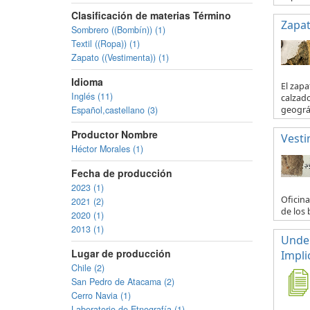
Clasificación de materias Término
Zapa
Sombrero ((Bombín)) (1)
Textil ((Ropa)) (1)
Zapato ((Vestimenta)) (1)
Idioma
El zapa
Inglés (11)
calzado
Español,castellano (3)
geográf
Productor Nombre
Vesti
Héctor Morales (1)
Fecha de producción
2023 (1)
Oficina
2021 (2)
de los 
2020 (1)
2013 (1)
Under
Lugar de producción
Impli
Chile (2)
San Pedro de Atacama (2)
Cerro Navia (1)
Laboratorio de Etnografía (1)