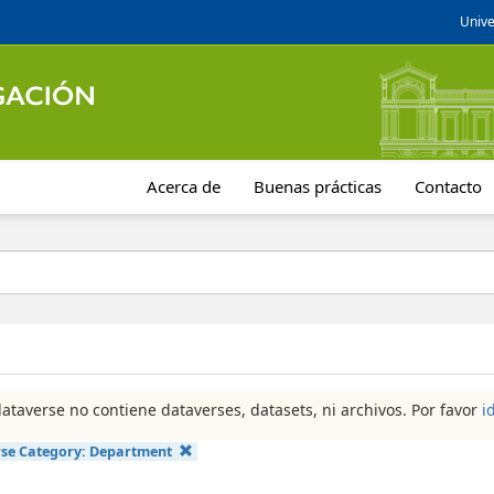
Unive
Acerca de
Buenas prácticas
Contacto
dataverse no contiene dataverses, datasets, ni archivos. Por favor
i
se Category:
Department