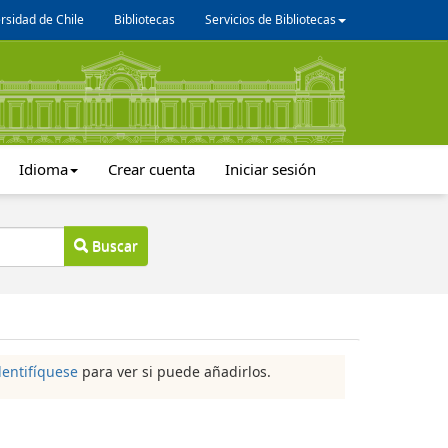
rsidad de Chile
Bibliotecas
Servicios de Bibliotecas
Idioma
Crear cuenta
Iniciar sesión
Buscar
dentifíquese
para ver si puede añadirlos.