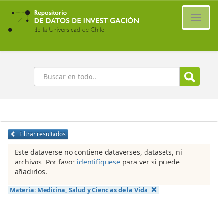
Ir
al
Cambi
contenido
naveg
principal
Buscar
Filtrar resultados
Este dataverse no contiene dataverses, datasets, ni
archivos. Por favor
identifíquese
para ver si puede
añadirlos.
Materia:
Medicina, Salud y Ciencias de la Vida