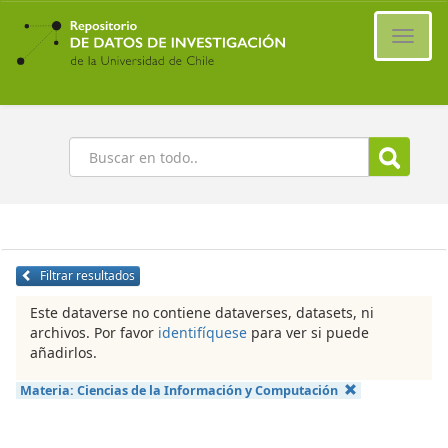
Ir
al
Cambi
contenido
naveg
principal
Buscar
Filtrar resultados
Este dataverse no contiene dataverses, datasets, ni
archivos. Por favor
identifíquese
para ver si puede
añadirlos.
Materia:
Ciencias de la Información y Computación