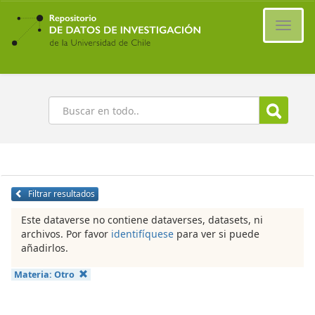
Ir
al
Cambi
contenido
naveg
principal
Buscar
Filtrar resultados
Este dataverse no contiene dataverses, datasets, ni
archivos. Por favor
identifíquese
para ver si puede
añadirlos.
Materia:
Otro