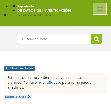
Ir
al
Cambi
contenido
naveg
principal
Buscar
Filtrar resultados
Este dataverse no contiene dataverses, datasets, ni
archivos. Por favor
identifíquese
para ver si puede
añadirlos.
Materia:
Otro