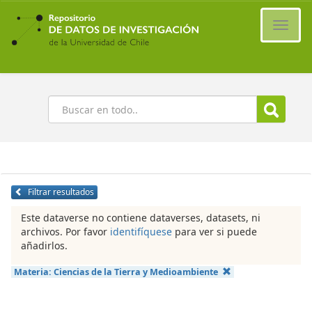
Ir
al
Cambi
contenido
naveg
principal
Buscar
Filtrar resultados
Este dataverse no contiene dataverses, datasets, ni
archivos. Por favor
identifíquese
para ver si puede
añadirlos.
Materia:
Ciencias de la Tierra y Medioambiente