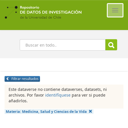
Ir
al
Cambi
contenido
naveg
principal
Buscar
Filtrar resultados
Este dataverse no contiene dataverses, datasets, ni
archivos. Por favor
identifíquese
para ver si puede
añadirlos.
Materia:
Medicina, Salud y Ciencias de la Vida