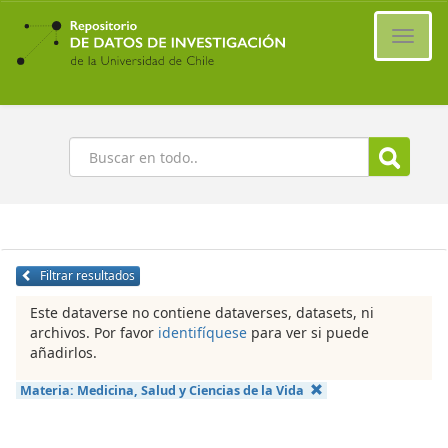
Ir
al
Cambi
contenido
naveg
principal
Buscar
Filtrar resultados
Este dataverse no contiene dataverses, datasets, ni
archivos. Por favor
identifíquese
para ver si puede
añadirlos.
Materia:
Medicina, Salud y Ciencias de la Vida