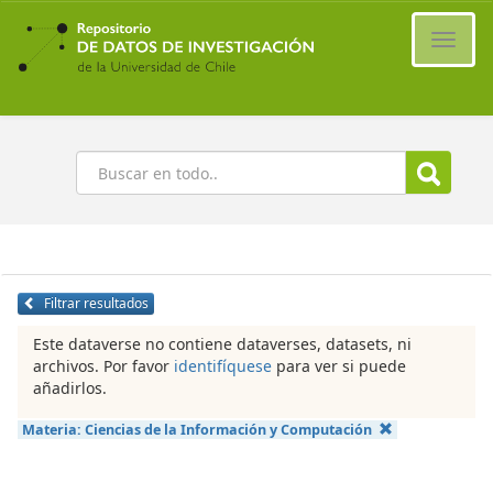
Ir
al
Cambi
contenido
naveg
principal
Buscar
Filtrar resultados
Este dataverse no contiene dataverses, datasets, ni
archivos. Por favor
identifíquese
para ver si puede
añadirlos.
Materia:
Ciencias de la Información y Computación