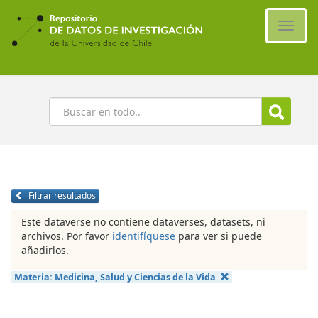
Ir
al
Cambi
contenido
naveg
principal
Buscar
Filtrar resultados
Este dataverse no contiene dataverses, datasets, ni
archivos. Por favor
identifíquese
para ver si puede
añadirlos.
Materia:
Medicina, Salud y Ciencias de la Vida