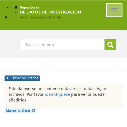
Ir
al
Cambi
contenido
naveg
principal
Buscar
Filtrar resultados
Este dataverse no contiene dataverses, datasets, ni
archivos. Por favor
identifíquese
para ver si puede
añadirlos.
Materia:
Otro