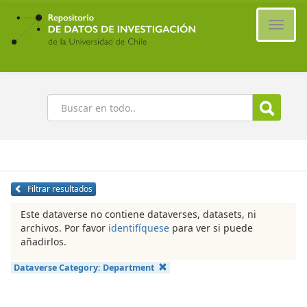
Ir
al
Cambi
contenido
naveg
principal
Buscar
Filtrar resultados
Este dataverse no contiene dataverses, datasets, ni
archivos. Por favor
identifíquese
para ver si puede
añadirlos.
Dataverse Category:
Department