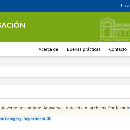
Unive
Acerca de
Buenas prácticas
Contacto
dataverse no contiene dataverses, datasets, ni archivos. Por favor
i
se Category:
Department