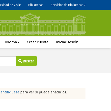
rsidad de Chile
Bibliotecas
Servicios de Bibliotecas
Idioma
Crear cuenta
Iniciar sesión
Buscar
dentifíquese
para ver si puede añadirlos.