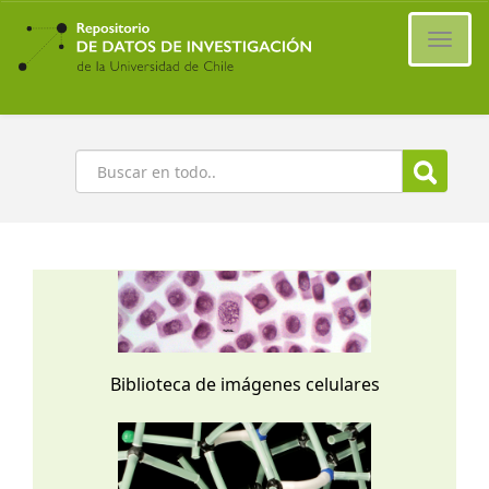
Ir
al
Cambi
contenido
naveg
principal
Buscar
Biblioteca de imágenes celulares