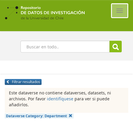
Ir
al
Cambi
contenido
naveg
principal
Buscar
Filtrar resultados
Este dataverse no contiene dataverses, datasets, ni
archivos. Por favor
identifíquese
para ver si puede
añadirlos.
Dataverse Category:
Department