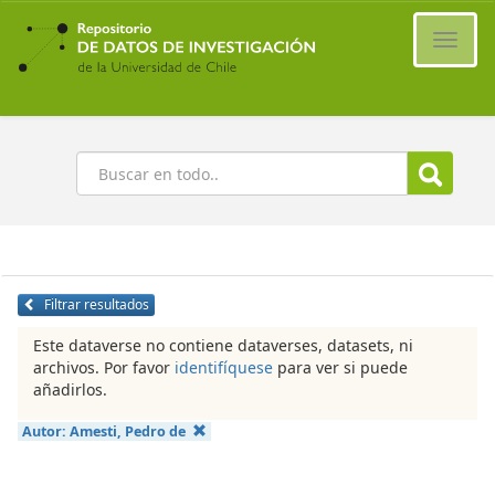
Ir
al
Cambi
contenido
naveg
principal
Buscar
Filtrar resultados
Este dataverse no contiene dataverses, datasets, ni
archivos. Por favor
identifíquese
para ver si puede
añadirlos.
Autor:
Amesti, Pedro de