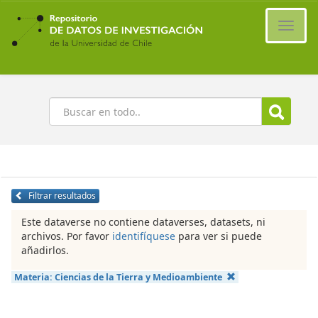
Ir
al
Cambi
contenido
naveg
principal
Buscar
Filtrar resultados
Este dataverse no contiene dataverses, datasets, ni
archivos. Por favor
identifíquese
para ver si puede
añadirlos.
Materia:
Ciencias de la Tierra y Medioambiente