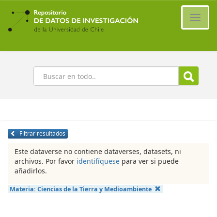
Ir
al
Cambi
contenido
naveg
principal
Buscar
Filtrar resultados
Este dataverse no contiene dataverses, datasets, ni
archivos. Por favor
identifíquese
para ver si puede
añadirlos.
Materia:
Ciencias de la Tierra y Medioambiente