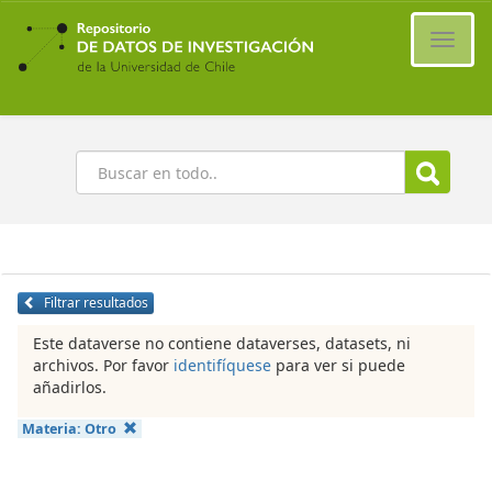
Ir
al
Cambi
contenido
naveg
principal
Buscar
Filtrar resultados
Este dataverse no contiene dataverses, datasets, ni
archivos. Por favor
identifíquese
para ver si puede
añadirlos.
Materia:
Otro