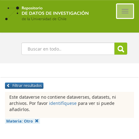
Ir
al
Cambi
contenido
naveg
principal
Buscar
Filtrar resultados
Este dataverse no contiene dataverses, datasets, ni
archivos. Por favor
identifíquese
para ver si puede
añadirlos.
Materia:
Otro