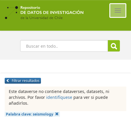
Ir
al
Cambi
contenido
naveg
principal
Buscar
Filtrar resultados
Este dataverse no contiene dataverses, datasets, ni
archivos. Por favor
identifíquese
para ver si puede
añadirlos.
Palabra clave:
seismology