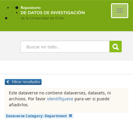
Ir
al
Cambi
contenido
naveg
principal
Buscar
Filtrar resultados
Este dataverse no contiene dataverses, datasets, ni
archivos. Por favor
identifíquese
para ver si puede
añadirlos.
Dataverse Category:
Department