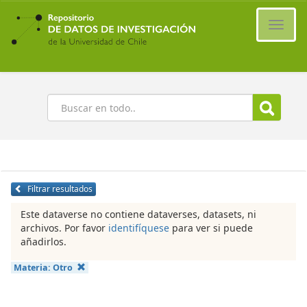
Ir
al
Cambi
contenido
naveg
principal
Buscar
Filtrar resultados
Este dataverse no contiene dataverses, datasets, ni
archivos. Por favor
identifíquese
para ver si puede
añadirlos.
Materia:
Otro