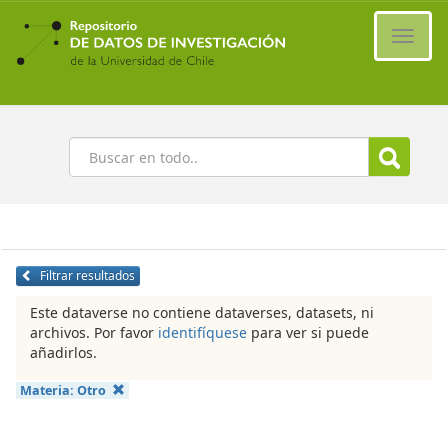
Ir
al
Cambi
contenido
naveg
principal
Buscar
Filtrar resultados
Este dataverse no contiene dataverses, datasets, ni
archivos. Por favor
identifíquese
para ver si puede
añadirlos.
Materia:
Otro