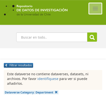
Ir
al
Cambi
contenido
naveg
principal
Buscar
Filtrar resultados
Este dataverse no contiene dataverses, datasets, ni
archivos. Por favor
identifíquese
para ver si puede
añadirlos.
Dataverse Category:
Department