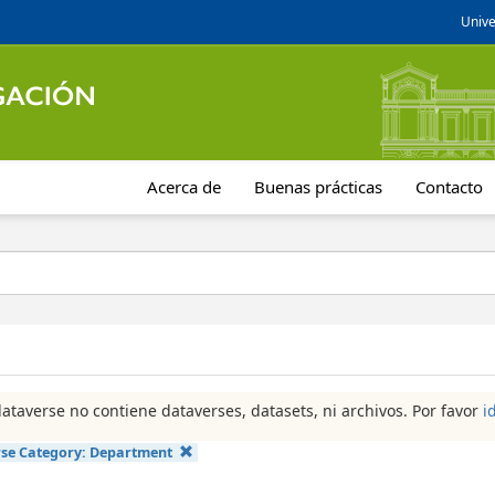
Unive
Acerca de
Buenas prácticas
Contacto
dataverse no contiene dataverses, datasets, ni archivos. Por favor
i
se Category:
Department