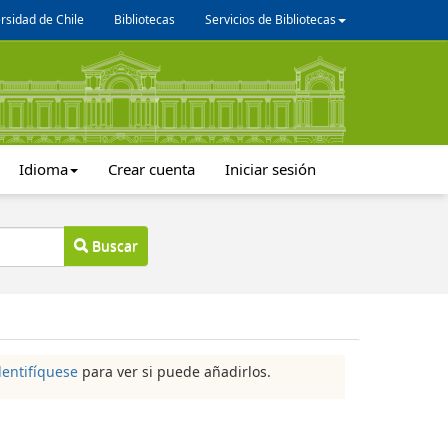
rsidad de Chile
Bibliotecas
Servicios de Bibliotecas
Idioma
Crear cuenta
Iniciar sesión
Buscar
dentifíquese
para ver si puede añadirlos.