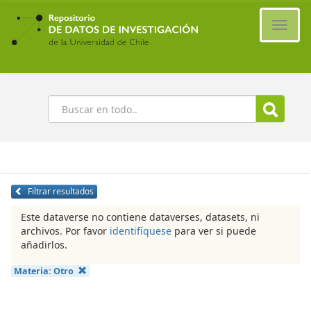
Ir
al
Cambi
contenido
naveg
principal
Buscar
Filtrar resultados
Este dataverse no contiene dataverses, datasets, ni
archivos. Por favor
identifíquese
para ver si puede
añadirlos.
Materia:
Otro