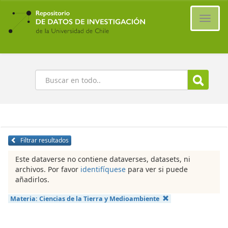
Ir
al
Cambi
contenido
naveg
principal
Buscar
Filtrar resultados
Este dataverse no contiene dataverses, datasets, ni
archivos. Por favor
identifíquese
para ver si puede
añadirlos.
Materia:
Ciencias de la Tierra y Medioambiente