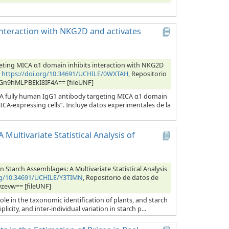
interaction with NKG2D and activates
eting MICA α1 domain inhibits interaction with NKG2D
,
https://doi.org/10.34691/UCHILE/0WXTAH
, Repositorio
bOGn9hMLPBEkI8IF4A== [fileUNF]
 “A fully human IgG1 antibody targeting MICA α1 domain
CA-expressing cells”. Incluye datos experimentales de la
Multivariate Statistical Analysis of
 Starch Assemblages: A Multivariate Statistical Analysis
org/10.34691/UCHILE/Y3TIMN
, Repositorio de datos de
yzevw== [fileUNF]
role in the taxonomic identification of plants, and starch
city, and inter-individual variation in starch p...