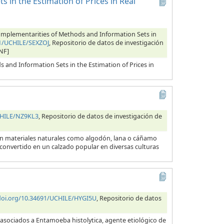
 in the Estimation of Prices in Real
 Complementarities of Methods and Information Sets in
91/UCHILE/SEXZOJ
, Repositorio de datos de investigación
NF]
s and Information Sets in the Estimation of Prices in
CHILE/NZ9KL3
, Repositorio de datos de investigación de
con materiales naturales como algodón, lana o cáñamo
 convertido en un calzado popular en diversas culturas
/doi.org/10.34691/UCHILE/HYGI5U
, Repositorio de datos
 asociados a Entamoeba histolytica, agente etiológico de