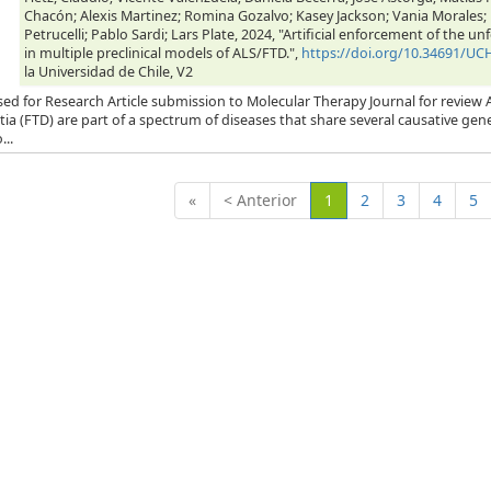
Chacón; Alexis Martinez; Romina Gozalvo; Kasey Jackson; Vania Morales
Petrucelli; Pablo Sardi; Lars Plate, 2024, "Artificial enforcement of the
in multiple preclinical models of ALS/FTD.",
https://doi.org/10.34691/U
la Universidad de Chile, V2
ed for Research Article submission to Molecular Therapy Journal for review 
a (FTD) are part of a spectrum of diseases that share several causative gen
..
(Actual)
«
< Anterior
1
2
3
4
5