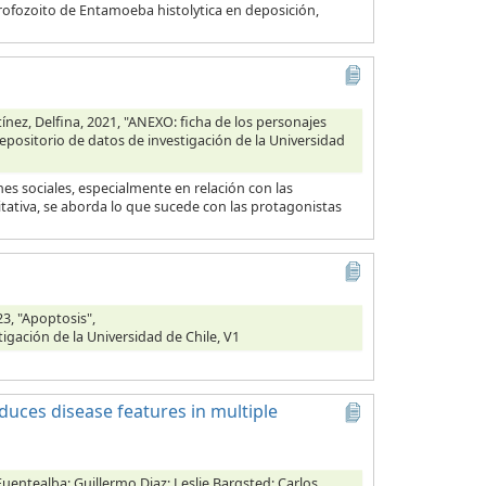
 trofozoito de Entamoeba histolytica en deposición,
ínez, Delfina, 2021, "ANEXO: ficha de los personajes
Repositorio de datos de investigación de la Universidad
s sociales, especialmente en relación con las
tativa, se aborda lo que sucede con las protagonistas
3, "Apoptosis",
tigación de la Universidad de Chile, V1
duces disease features in multiple
Fuentealba; Guillermo Diaz; Leslie Bargsted; Carlos