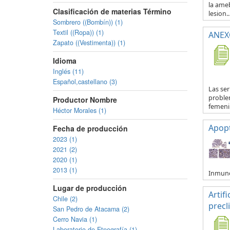
la ameb
Clasificación de materias Término
lesion..
Sombrero ((Bombín)) (1)
Textil ((Ropa)) (1)
ANEXO
Zapato ((Vestimenta)) (1)
Idioma
Inglés (11)
Español,castellano (3)
Las se
proble
Productor Nombre
femenin
Héctor Morales (1)
Apop
Fecha de producción
2023 (1)
2021 (2)
2020 (1)
2013 (1)
Inmuno
Lugar de producción
Artif
Chile (2)
precl
San Pedro de Atacama (2)
Cerro Navia (1)
Laboratorio de Etnografía (1)