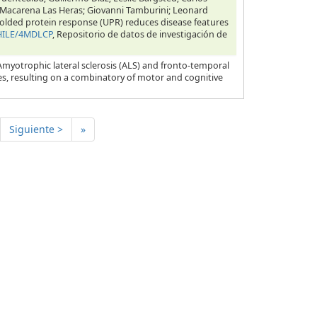
; Macarena Las Heras; Giovanni Tamburini; Leonard
 unfolded protein response (UPR) reduces disease features
CHILE/4MDLCP
, Repositorio de datos de investigación de
Amyotrophic lateral sclerosis (ALS) and fronto-temporal
es, resulting on a combinatory of motor and cognitive
Siguiente >
»