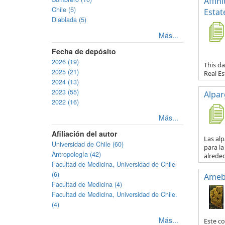
Affin
Chile (5)
Estat
Diablada (5)
Más...
Fecha de depósito
2026 (19)
This da
2025 (21)
Real E
2024 (13)
2023 (55)
Alpar
2022 (16)
Más...
Afiliación del autor
Las al
Universidad de Chile (60)
para la
Antropología (42)
alreded
Facultad de Medicina, Universidad de Chile
(6)
Ameb
Facultad de Medicina (4)
Facultad de Medicina, Universidad de Chile.
(4)
Más...
Este co