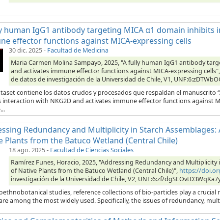
ly human IgG1 antibody targeting MICA α1 domain inhibits 
e effector functions against MICA-expressing cells
30 dic. 2025
-
Facultad de Medicina
Maria Carmen Molina Sampayo, 2025, "A fully human IgG1 antibody targ
and activates immune effector functions against MICA-expressing cells"
de datos de investigación de la Universidad de Chile, V1, UNF:6:zDTW
ataset contiene los datos crudos y procesados que respaldan el manuscrito
s interaction with NKG2D and activates immune effector functions against MI
..
ssing Redundancy and Multiplicity in Starch Assemblages: A 
e Plants from the Batuco Wetland (Central Chile)
18 ago. 2025
-
Facultad de Ciencias Sociales
Ramírez Funes, Horacio, 2025, "Addressing Redundancy and Multiplicity in
of Native Plants from the Batuco Wetland (Central Chile)",
https://doi.
investigación de la Universidad de Chile, V2, UNF:6:zf/dgSEOvtD3WqKa7
oethnobotanical studies, reference collections of bio-particles play a crucial 
are among the most widely used. Specifically, the issues of redundancy, multipli