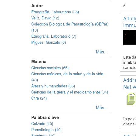
Autor
6
Etnografía, Laboratorio (35)
Veliz, David (12)
A ful
Colección Biológica de Parasitología (CBPar)
immun
(10)
Etnografia, Laboratorio (7)
Miguez, Gonzalo (6)
Más...
Este d
Materia
inhibit
Ciencias sociales (65)
caracte.
Ciencias médicas, de la salud y de la vida
Addre
(48)
Artes y humanidades (35)
Nativ
Ciencias de la tierra y el medioambiente (34)
Otra (24)
Más...
Palabra clave
In pale
Calzado (10)
grains 
Parasitología (10)
Sombrero (10)