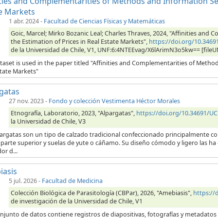
ities and Complementarities of Methods and Information Sets
e Markets
1 abr. 2024
-
Facultad de Ciencias Físicas y Matemáticas
Goic, Marcel; Mirko Bozanic Leal; Charles Thraves, 2024, "Affinities and
the Estimation of Prices in Real Estate Markets",
https://doi.org/10.346
de la Universidad de Chile, V1, UNF:6:4NTEEvag/X6lArimN3o5kw== [fileU
taset is used in the paper titled "Affinities and Complementarities of Method
state Markets"
gatas
27 nov. 2023
-
Fondo y colección Vestimenta Héctor Morales
Etnografía, Laboratorio, 2023, "Alpargatas",
https://doi.org/10.34691/U
la Universidad de Chile, V3
pargatas son un tipo de calzado tradicional confeccionado principalmente 
 parte superior y suelas de yute o cáñamo. Su diseño cómodo y ligero las ha
or d...
iasis
5 jul. 2026
-
Facultad de Medicina
Colección Biológica de Parasitología (CBPar), 2026, "Amebiasis",
https:/
de investigación de la Universidad de Chile, V1
njunto de datos contiene registros de diapositivas, fotografías y metadatos