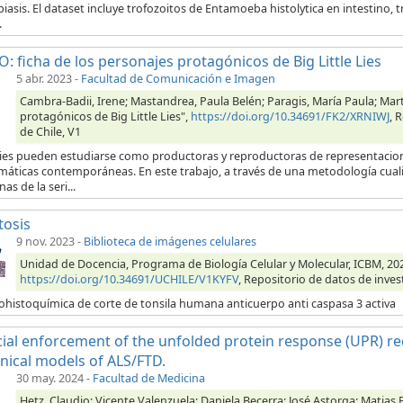
iasis. El dataset incluye trofozoitos de Entamoeba histolytica en intestino,
.
: ficha de los personajes protagónicos de Big Little Lies
5 abr. 2023
-
Facultad de Comunicación e Imagen
Cambra-Badii, Irene; Mastandrea, Paula Belén; Paragis, María Paula; Mart
protagónicos de Big Little Lies",
https://doi.org/10.34691/FK2/XRNIWJ
, 
de Chile, V1
ries pueden estudiarse como productoras y reproductoras de representacione
máticas contemporáneas. En este trabajo, a través de una metodología cuali
as de la seri...
tosis
9 nov. 2023
-
Biblioteca de imágenes celulares
Unidad de Docencia, Programa de Biología Celular y Molecular, ICBM, 202
https://doi.org/10.34691/UCHILE/V1KYFV
, Repositorio de datos de inves
histoquímica de corte de tonsila humana anticuerpo anti caspasa 3 activa
icial enforcement of the unfolded protein response (UPR) re
inical models of ALS/FTD.
30 may. 2024
-
Facultad de Medicina
Hetz, Claudio; Vicente Valenzuela; Daniela Becerra; José Astorga; Matias 