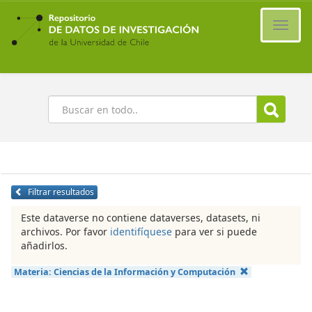
Ir
al
Cambi
contenido
naveg
principal
Buscar
Filtrar resultados
Este dataverse no contiene dataverses, datasets, ni
archivos. Por favor
identifíquese
para ver si puede
añadirlos.
Materia:
Ciencias de la Información y Computación