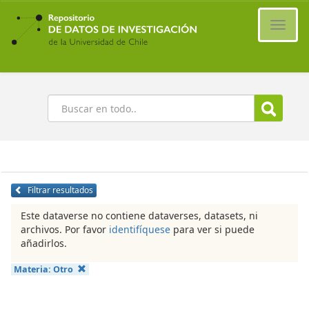
Ir
al
Cambi
contenido
naveg
principal
Buscar
Filtrar resultados
Este dataverse no contiene dataverses, datasets, ni
archivos. Por favor
identifíquese
para ver si puede
añadirlos.
Materia:
Otro