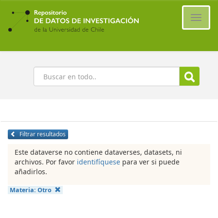
Ir
al
Cambi
contenido
naveg
principal
Buscar
Filtrar resultados
Este dataverse no contiene dataverses, datasets, ni
archivos. Por favor
identifíquese
para ver si puede
añadirlos.
Materia:
Otro