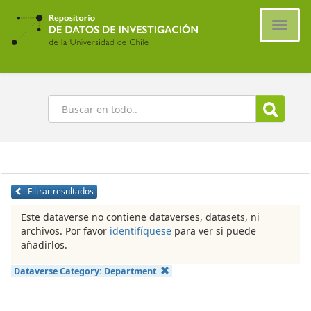
Ir
al
Cambi
contenido
naveg
principal
Buscar
Filtrar resultados
Este dataverse no contiene dataverses, datasets, ni
archivos. Por favor
identifíquese
para ver si puede
añadirlos.
Dataverse Category:
Department