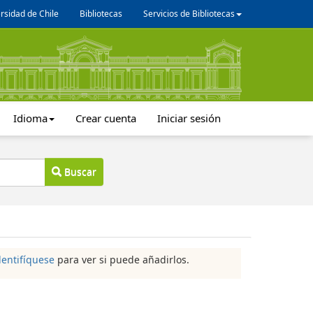
rsidad de Chile
Bibliotecas
Servicios de Bibliotecas
Idioma
Crear cuenta
Iniciar sesión
Buscar
dentifíquese
para ver si puede añadirlos.