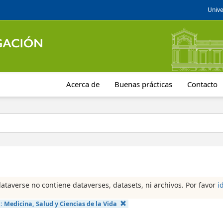
Unive
Acerca de
Buenas prácticas
Contacto
dataverse no contiene dataverses, datasets, ni archivos. Por favor
i
a:
Medicina, Salud y Ciencias de la Vida