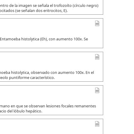
tro de la imagen se señala el trofozoíto (círculo negro)
citados (se señalan dos eritrocitos, E).
 Entamoeba histolytica (Eh), con aumento 100x. Se
amoeba histolytica, observado con aumento 100x. En el
leolo puntiforme característico.
umano en que se observan lesiones focales remanentes
io del lóbulo hepático.