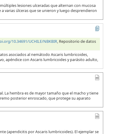
 múltiples lesiones ulceradas que alternan con mucosa
a varias úlceras que se unieron y luego desprendieron
doi.org/10.34691/UCHILE/NBKBIR
, Repositorio de datos
datos asociados al nemátodo Ascaris lumbricoides,
evo, apéndice con Ascaris lumbricoides y parásito adulto,
ual. La hembra es de mayor tamaño que el macho y tiene
xtremo posterior enroscado, que protege su aparato
e (apendicitis por Ascaris lumbricoides). El ejemplar se