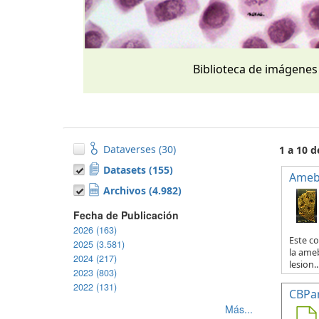
Biblioteca de imágenes
Dataverses (30)
1 a 10 d
Datasets (155)
Ameb
Archivos (4.982)
Fecha de Publicación
2026 (163)
Este co
2025 (3.581)
la ameb
2024 (217)
lesion..
2023 (803)
2022 (131)
CBPa
Más...