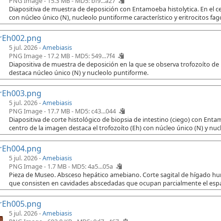
PNG Image - 15.3 MB -
MD5: bf9...a27
Diapositiva de muestra de deposición con Entamoeba histolytica. En el cen
con núcleo único (N), nucleolo puntiforme característico y eritrocitos fago
rEh002.png
5 jul. 2026 -
Amebiasis
PNG Image - 17.2 MB -
MD5: 549...7f4
Diapositiva de muestra de deposición en la que se observa trofozoíto de
destaca núcleo único (N) y nucleolo puntiforme.
rEh003.png
5 jul. 2026 -
Amebiasis
PNG Image - 17.7 MB -
MD5: c43...044
Diapositiva de corte histológico de biopsia de intestino (ciego) con Ent
centro de la imagen destaca el trofozoíto (Eh) con núcleo único (N) y nuc
rEh004.png
5 jul. 2026 -
Amebiasis
PNG Image - 1.7 MB -
MD5: 4a5...05a
Pieza de Museo. Absceso hepático amebiano. Corte sagital de hígado h
que consisten en cavidades abscedadas que ocupan parcialmente el espac
rEh005.png
5 jul. 2026 -
Amebiasis