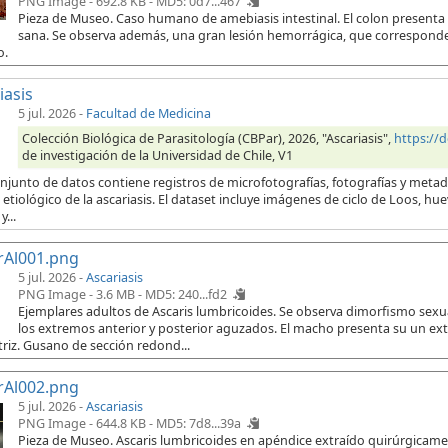
PNG Image - 692.8 KB -
MD5: 0d7...467
Pieza de Museo. Caso humano de amebiasis intestinal. El colon presenta
sana. Se observa además, una gran lesión hemorrágica, que corresponde 
o.
iasis
5 jul. 2026
-
Facultad de Medicina
Colección Biológica de Parasitología (CBPar), 2026, "Ascariasis",
https://
de investigación de la Universidad de Chile, V1
onjunto de datos contiene registros de microfotografías, fotografías y meta
etiológico de la ascariasis. El dataset incluye imágenes de ciclo de Loos, hu
...
rAl001.png
5 jul. 2026 -
Ascariasis
PNG Image - 3.6 MB -
MD5: 240...fd2
Ejemplares adultos de Ascaris lumbricoides. Se observa dimorfismo sex
los extremos anterior y posterior aguzados. El macho presenta su un e
riz. Gusano de sección redond...
rAl002.png
5 jul. 2026 -
Ascariasis
PNG Image - 644.8 KB -
MD5: 7d8...39a
Pieza de Museo. Ascaris lumbricoides en apéndice extraído quirúrgicament