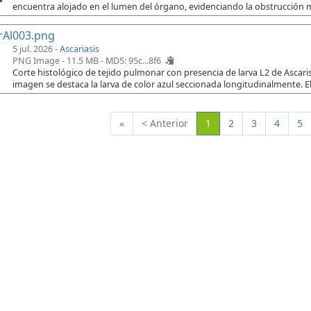
encuentra alojado en el lumen del órgano, evidenciando la obstrucción 
rAl003.png
5 jul. 2026 -
Ascariasis
PNG Image - 11.5 MB -
MD5: 95c...8f6
Corte histológico de tejido pulmonar con presencia de larva L2 de Ascaris
imagen se destaca la larva de color azul seccionada longitudinalmente. El
(Actual)
«
< Anterior
1
2
3
4
5