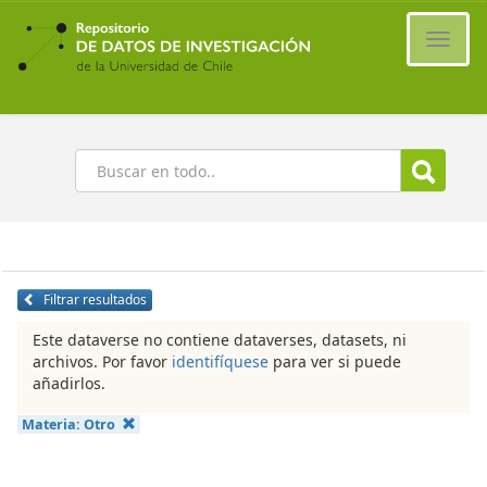
Ir
al
Cambi
contenido
naveg
principal
Buscar
Filtrar resultados
Este dataverse no contiene dataverses, datasets, ni
archivos. Por favor
identifíquese
para ver si puede
añadirlos.
Materia:
Otro