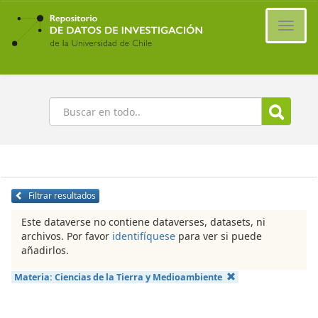
Ir
al
Cambi
contenido
naveg
principal
Buscar
Filtrar resultados
Este dataverse no contiene dataverses, datasets, ni
archivos. Por favor
identifíquese
para ver si puede
añadirlos.
Materia:
Ciencias de la Tierra y Medioambiente