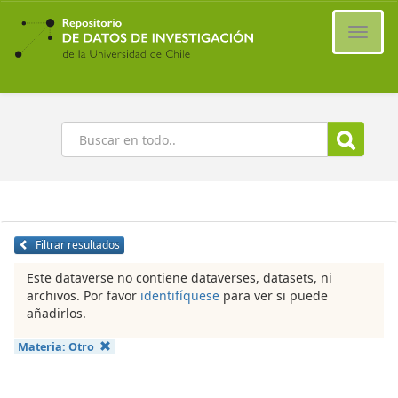
Ir
al
Cambi
contenido
naveg
principal
Buscar
Filtrar resultados
Este dataverse no contiene dataverses, datasets, ni
archivos. Por favor
identifíquese
para ver si puede
añadirlos.
Materia:
Otro