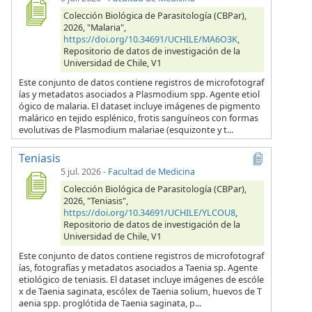
Colección Biológica de Parasitología (CBPar),
2026, "Malaria",
https://doi.org/10.34691/UCHILE/MA6O3K
,
Repositorio de datos de investigación de la
Universidad de Chile, V1
Este conjunto de datos contiene registros de microfotograf
ías y metadatos asociados a Plasmodium spp. Agente etiol
ógico de malaria. El dataset incluye imágenes de pigmento
malárico en tejido esplénico, frotis sanguíneos con formas
evolutivas de Plasmodium malariae (esquizonte y t...
Teniasis
5 jul. 2026
-
Facultad de Medicina
Colección Biológica de Parasitología (CBPar),
2026, "Teniasis",
https://doi.org/10.34691/UCHILE/YLCOU8
,
Repositorio de datos de investigación de la
Universidad de Chile, V1
Este conjunto de datos contiene registros de microfotograf
ías, fotografías y metadatos asociados a Taenia sp. Agente
etiológico de teniasis. El dataset incluye imágenes de escóle
x de Taenia saginata, escólex de Taenia solium, huevos de T
aenia spp. proglótida de Taenia saginata, p...