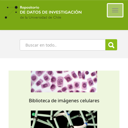
Ir
al
Cambi
contenido
naveg
principal
Buscar
Biblioteca de imágenes celulares