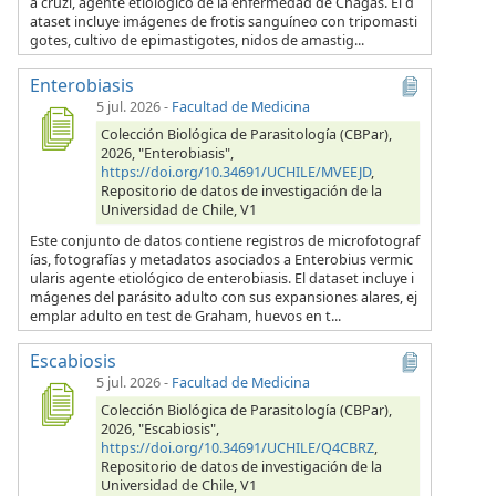
a cruzi, agente etiológico de la enfermedad de Chagas. El d
ataset incluye imágenes de frotis sanguíneo con tripomasti
gotes, cultivo de epimastigotes, nidos de amastig...
Enterobiasis
5 jul. 2026
-
Facultad de Medicina
Colección Biológica de Parasitología (CBPar),
2026, "Enterobiasis",
https://doi.org/10.34691/UCHILE/MVEEJD
,
Repositorio de datos de investigación de la
Universidad de Chile, V1
Este conjunto de datos contiene registros de microfotograf
ías, fotografías y metadatos asociados a Enterobius vermic
ularis agente etiológico de enterobiasis. El dataset incluye i
mágenes del parásito adulto con sus expansiones alares, ej
emplar adulto en test de Graham, huevos en t...
Escabiosis
5 jul. 2026
-
Facultad de Medicina
Colección Biológica de Parasitología (CBPar),
2026, "Escabiosis",
https://doi.org/10.34691/UCHILE/Q4CBRZ
,
Repositorio de datos de investigación de la
Universidad de Chile, V1