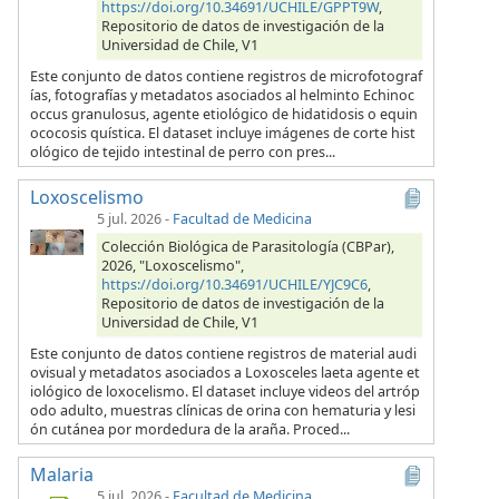
https://doi.org/10.34691/UCHILE/GPPT9W
,
Repositorio de datos de investigación de la
Universidad de Chile, V1
Este conjunto de datos contiene registros de microfotograf
ías, fotografías y metadatos asociados al helminto Echinoc
occus granulosus, agente etiológico de hidatidosis o equin
ococosis quística. El dataset incluye imágenes de corte hist
ológico de tejido intestinal de perro con pres...
Loxoscelismo
5 jul. 2026
-
Facultad de Medicina
Colección Biológica de Parasitología (CBPar),
2026, "Loxoscelismo",
https://doi.org/10.34691/UCHILE/YJC9C6
,
Repositorio de datos de investigación de la
Universidad de Chile, V1
Este conjunto de datos contiene registros de material audi
ovisual y metadatos asociados a Loxosceles laeta agente et
iológico de loxocelismo. El dataset incluye videos del artróp
odo adulto, muestras clínicas de orina con hematuria y lesi
ón cutánea por mordedura de la araña. Proced...
Malaria
5 jul. 2026
-
Facultad de Medicina