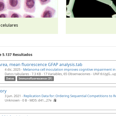
 celulares
e 5.137 Resultados
rea, mean fluorescence GFAP analysis.tab
4 dic. 2025 -
Melanoma cell inoculation improves cognitive impairment i
Datos tabulares - 7.3 KB
- 17 Variables, 65 Observaciones -
UNF:6:UyjG...
Datos
Immunofluorescence (IF)
tory
3 jun. 2021 -
Replication Data for: Ordering Sequential Competitions to 
Unknown - 0 B -
MD5: d41...27e