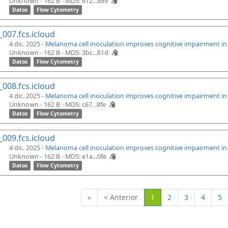
Unknown - 162 B -
MD5: 612...889
Datos
Flow Cytometry
_007.fcs.icloud
4 dic. 2025 -
Melanoma cell inoculation improves cognitive impairment i
Unknown - 162 B -
MD5: 3bc...61d
Datos
Flow Cytometry
_008.fcs.icloud
4 dic. 2025 -
Melanoma cell inoculation improves cognitive impairment i
Unknown - 162 B -
MD5: c67...8fe
Datos
Flow Cytometry
_009.fcs.icloud
4 dic. 2025 -
Melanoma cell inoculation improves cognitive impairment i
Unknown - 162 B -
MD5: e1a...0fe
Datos
Flow Cytometry
(Actual)
«
< Anterior
1
2
3
4
5