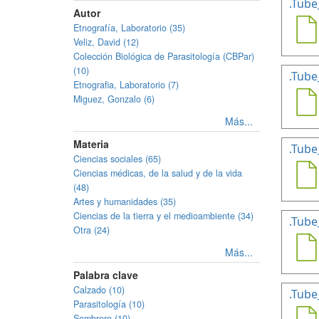
.Tube
Autor
Etnografía, Laboratorio (35)
Veliz, David (12)
Colección Biológica de Parasitología (CBPar)
(10)
.Tube
Etnografia, Laboratorio (7)
Miguez, Gonzalo (6)
Más...
Materia
.Tube
Ciencias sociales (65)
Ciencias médicas, de la salud y de la vida
(48)
Artes y humanidades (35)
Ciencias de la tierra y el medioambiente (34)
.Tube
Otra (24)
Más...
Palabra clave
Calzado (10)
.Tube
Parasitología (10)
Sombrero (10)