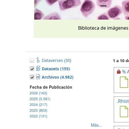
Biblioteca de imágenes
Dataverses (30)
1 a 10 d
Datasets (155)
% A
Archivos (4.982)
Fecha de Publicación
2026 (163)
2025 (3.581)
.Rhis
2024 (217)
2023 (803)
2022 (131)
Más...