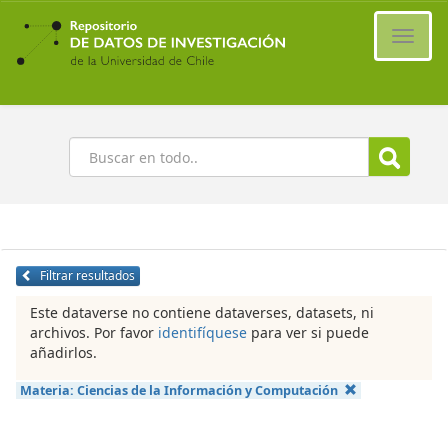
Ir
al
Cambi
contenido
naveg
principal
Buscar
Filtrar resultados
Este dataverse no contiene dataverses, datasets, ni
archivos. Por favor
identifíquese
para ver si puede
añadirlos.
Materia:
Ciencias de la Información y Computación