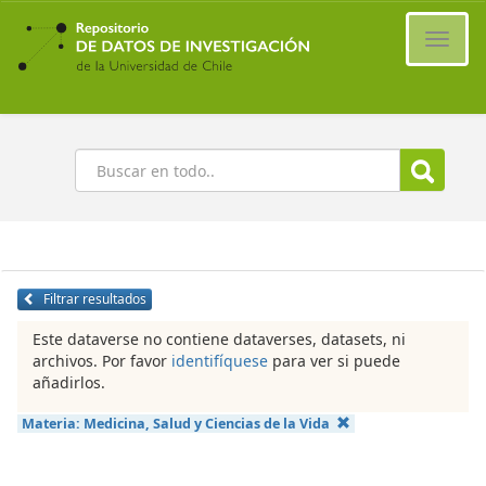
Ir
al
Cambi
contenido
naveg
principal
Buscar
Filtrar resultados
Este dataverse no contiene dataverses, datasets, ni
archivos. Por favor
identifíquese
para ver si puede
añadirlos.
Materia:
Medicina, Salud y Ciencias de la Vida