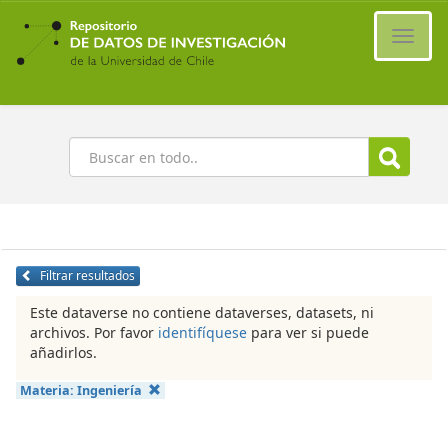
Ir
al
Cambi
contenido
naveg
principal
Buscar
Filtrar resultados
Este dataverse no contiene dataverses, datasets, ni
archivos. Por favor
identifíquese
para ver si puede
añadirlos.
Materia:
Ingeniería