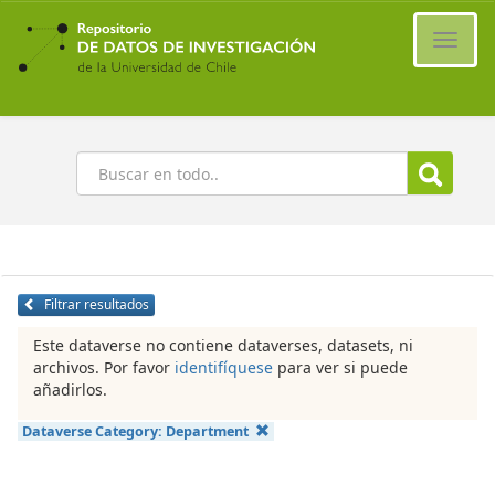
Ir
al
Cambi
contenido
naveg
principal
Buscar
Filtrar resultados
Este dataverse no contiene dataverses, datasets, ni
archivos. Por favor
identifíquese
para ver si puede
añadirlos.
Dataverse Category:
Department