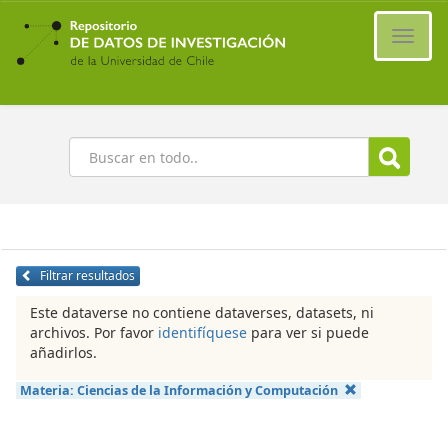
Ir
al
Cambi
contenido
naveg
principal
Buscar
Filtrar resultados
Este dataverse no contiene dataverses, datasets, ni
archivos. Por favor
identifíquese
para ver si puede
añadirlos.
Materia:
Ciencias de la Información y Computación