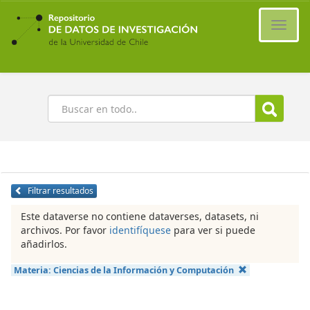
Ir
al
Cambi
contenido
naveg
principal
Buscar
Filtrar resultados
Este dataverse no contiene dataverses, datasets, ni
archivos. Por favor
identifíquese
para ver si puede
añadirlos.
Materia:
Ciencias de la Información y Computación