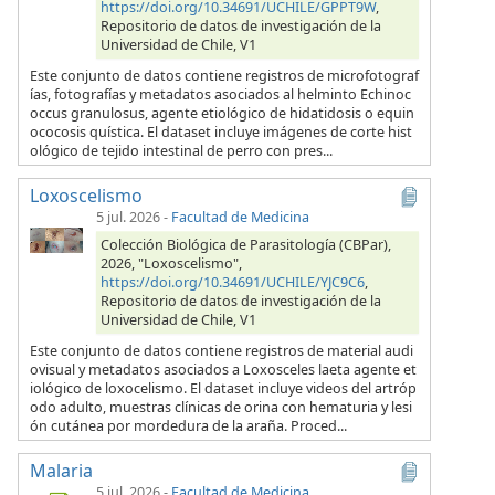
https://doi.org/10.34691/UCHILE/GPPT9W
,
Repositorio de datos de investigación de la
Universidad de Chile, V1
Este conjunto de datos contiene registros de microfotograf
ías, fotografías y metadatos asociados al helminto Echinoc
occus granulosus, agente etiológico de hidatidosis o equin
ococosis quística. El dataset incluye imágenes de corte hist
ológico de tejido intestinal de perro con pres...
Loxoscelismo
5 jul. 2026
-
Facultad de Medicina
Colección Biológica de Parasitología (CBPar),
2026, "Loxoscelismo",
https://doi.org/10.34691/UCHILE/YJC9C6
,
Repositorio de datos de investigación de la
Universidad de Chile, V1
Este conjunto de datos contiene registros de material audi
ovisual y metadatos asociados a Loxosceles laeta agente et
iológico de loxocelismo. El dataset incluye videos del artróp
odo adulto, muestras clínicas de orina con hematuria y lesi
ón cutánea por mordedura de la araña. Proced...
Malaria
5 jul. 2026
-
Facultad de Medicina