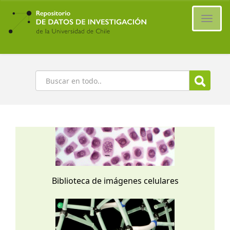
Ir
al
Cambi
contenido
naveg
principal
Buscar
Biblioteca de imágenes celulares