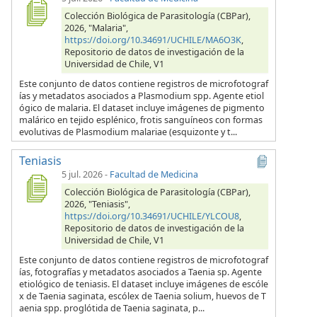
Colección Biológica de Parasitología (CBPar),
2026, "Malaria",
https://doi.org/10.34691/UCHILE/MA6O3K
,
Repositorio de datos de investigación de la
Universidad de Chile, V1
Este conjunto de datos contiene registros de microfotograf
ías y metadatos asociados a Plasmodium spp. Agente etiol
ógico de malaria. El dataset incluye imágenes de pigmento
malárico en tejido esplénico, frotis sanguíneos con formas
evolutivas de Plasmodium malariae (esquizonte y t...
Teniasis
5 jul. 2026
-
Facultad de Medicina
Colección Biológica de Parasitología (CBPar),
2026, "Teniasis",
https://doi.org/10.34691/UCHILE/YLCOU8
,
Repositorio de datos de investigación de la
Universidad de Chile, V1
Este conjunto de datos contiene registros de microfotograf
ías, fotografías y metadatos asociados a Taenia sp. Agente
etiológico de teniasis. El dataset incluye imágenes de escóle
x de Taenia saginata, escólex de Taenia solium, huevos de T
aenia spp. proglótida de Taenia saginata, p...