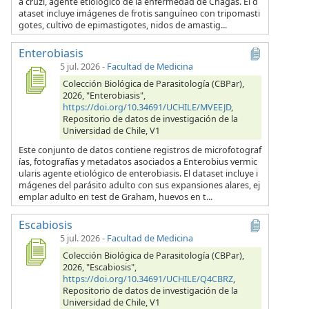
a cruzi, agente etiológico de la enfermedad de Chagas. El d
ataset incluye imágenes de frotis sanguíneo con tripomasti
gotes, cultivo de epimastigotes, nidos de amastig...
Enterobiasis
5 jul. 2026
-
Facultad de Medicina
Colección Biológica de Parasitología (CBPar),
2026, "Enterobiasis",
https://doi.org/10.34691/UCHILE/MVEEJD
,
Repositorio de datos de investigación de la
Universidad de Chile, V1
Este conjunto de datos contiene registros de microfotograf
ías, fotografías y metadatos asociados a Enterobius vermic
ularis agente etiológico de enterobiasis. El dataset incluye i
mágenes del parásito adulto con sus expansiones alares, ej
emplar adulto en test de Graham, huevos en t...
Escabiosis
5 jul. 2026
-
Facultad de Medicina
Colección Biológica de Parasitología (CBPar),
2026, "Escabiosis",
https://doi.org/10.34691/UCHILE/Q4CBRZ
,
Repositorio de datos de investigación de la
Universidad de Chile, V1