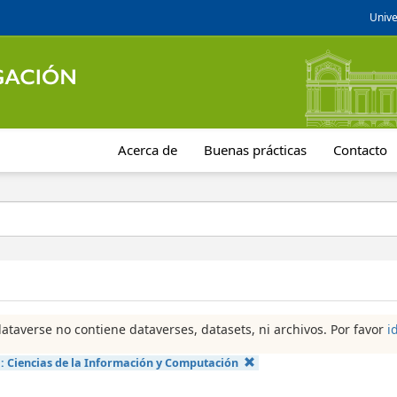
Unive
Acerca de
Buenas prácticas
Contacto
dataverse no contiene dataverses, datasets, ni archivos. Por favor
i
a:
Ciencias de la Información y Computación