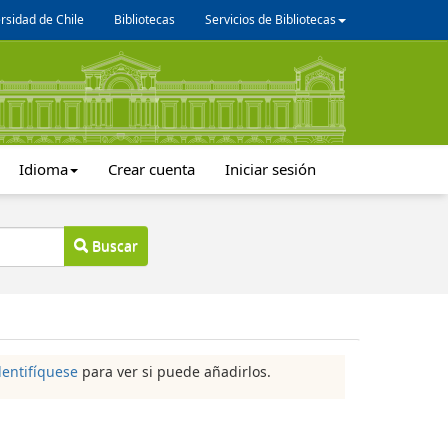
rsidad de Chile
Bibliotecas
Servicios de Bibliotecas
Idioma
Crear cuenta
Iniciar sesión
Buscar
dentifíquese
para ver si puede añadirlos.