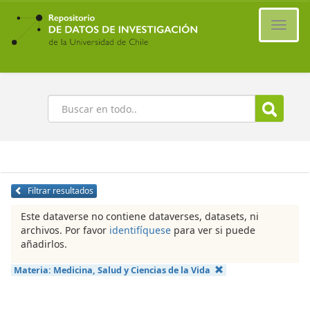
Ir
al
Cambi
contenido
naveg
principal
Buscar
Filtrar resultados
Este dataverse no contiene dataverses, datasets, ni
archivos. Por favor
identifíquese
para ver si puede
añadirlos.
Materia:
Medicina, Salud y Ciencias de la Vida